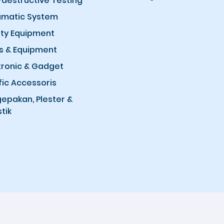
destructive Testing
matic System
ty Equipment
s & Equipment
tronic & Gadget
fic Accessoris
epakan, Plester &
tik
Copyright © 2026 Amco Marketplace