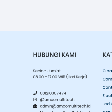
HUBUNGI KAMI
KA
Senin - Jum'at
Clea
08.00 – 17.00 WIB (Hari Kerja)
Comp
Cont
081210307474
Elec
@amcomultitech
Led 
admin@amcomultitech.id