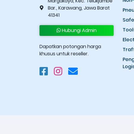
Non-
Margakaya, Kec. Telukjambe
Bar., Karawang, Jawa Barat
Pneu
41341
Safe
Tool
Hubungi Admin
Elec
Dapatkan potongan harga
Traf
khusus untuk reseller.
Peng
Logis