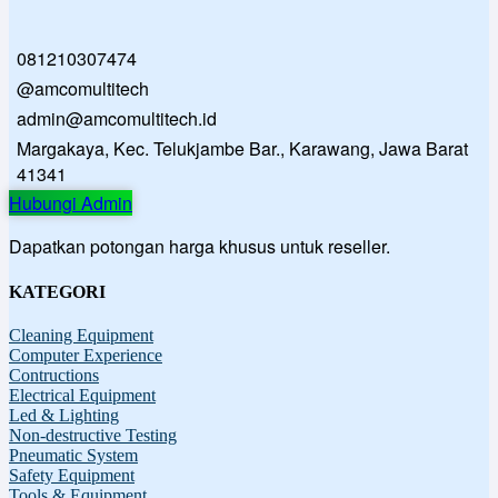
081210307474
@amcomultitech
admin@amcomultitech.id
Margakaya, Kec. Telukjambe Bar., Karawang, Jawa Barat
41341
Hubungi Admin
Dapatkan potongan harga khusus untuk reseller.
KATEGORI
Cleaning Equipment
Computer Experience
Contructions
Electrical Equipment
Led & Lighting
Non-destructive Testing
Pneumatic System
Safety Equipment
Tools & Equipment